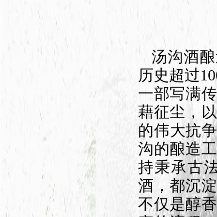
汤沟酒酿
历史超过1
一部写满
藉征尘，
的伟大抗争
沟的酿造
持秉承古
酒，都沉
不仅是醇