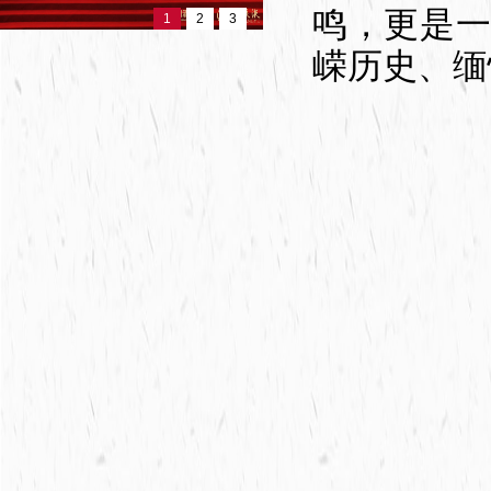
鸣，更是
1
2
3
嵘历史、缅