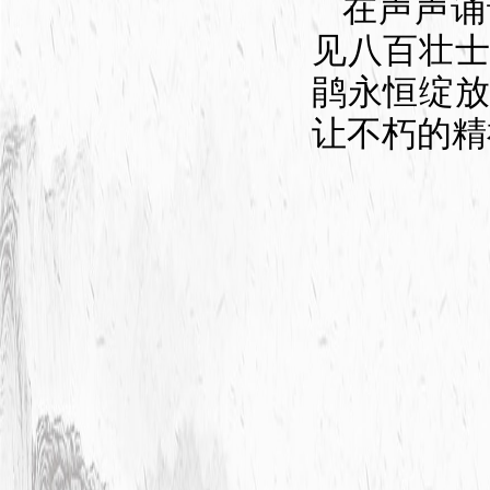
在声声诵
见八百壮
鹃永恒绽
让不朽的精