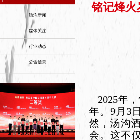
铭记烽火
汤沟新闻
媒体关注
行业动态
公告信息
2025
年。9月
然，汤沟酒
会。这不