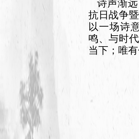
诗声渐远
抗日战争暨
以一场诗
鸣、与时
当下；唯有