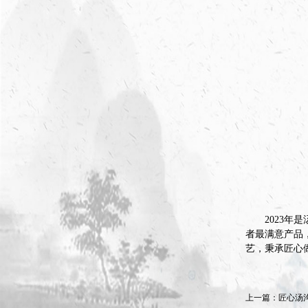
2023
者最满意产品
艺，秉承匠心
上一篇：
匠心汤沟