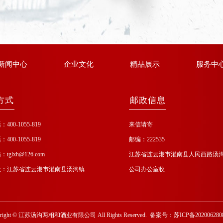
新闻中心
企业文化
精品展示
服务中
方式
邮政信息
00-1055-819
来信请寄
00-1055-819
邮编：222535
glxh@126.com
江苏省连云港市灌南县人民西路汤
：江苏省连云港市灌南县汤沟镇
公司办公室收
right
©
江苏汤沟两相和酒业有限公司 All Rights Reserved. 备案号：
苏ICP备202006280