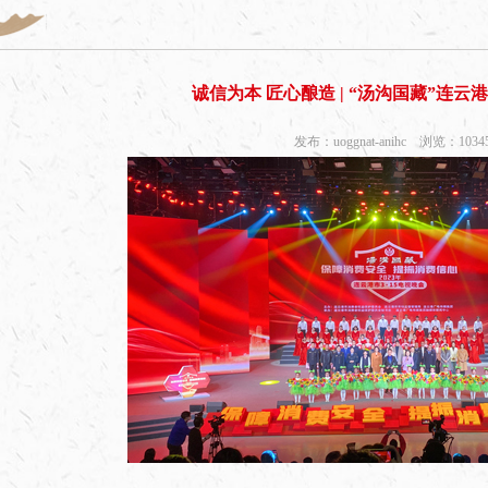
诚信为本 匠心酿造 | “汤沟国藏”连云港
发布：uoggnat-anihc 浏览：103