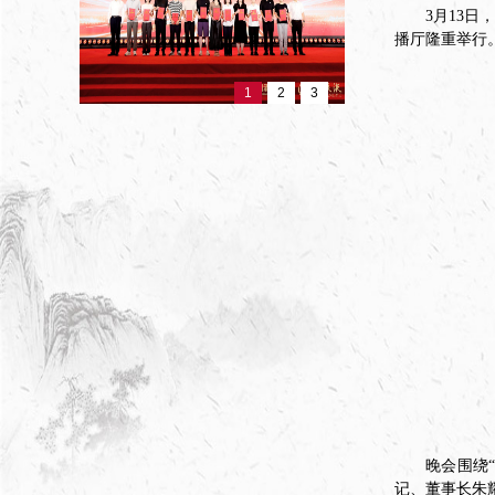
3月13
播厅隆重举行
1
2
3
晚会围绕
记、董事长朱耀